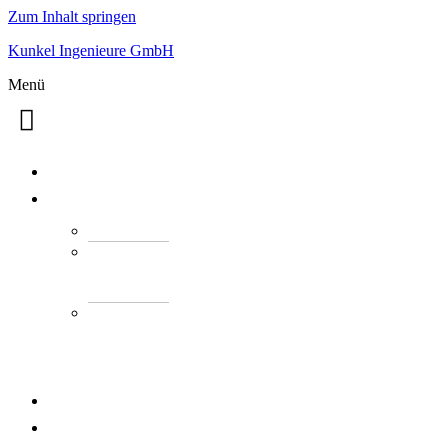
Zum Inhalt springen
Kunkel Ingenieure GmbH
Menü
ÜBER UNS
LEISTUNGEN
Tragwerksplanung
Bauen
im
Bestand
Arbeitsschutz
/
Arbeitssicherheit
(SiGeKo)
PROJEKTE
KARRIERE